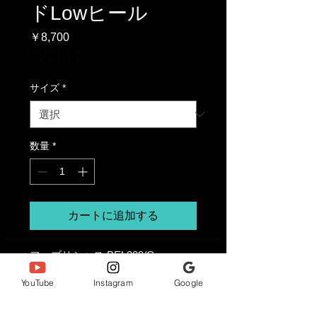
ドLowヒール
価
￥8,700
格
消費税抜き
サイズ
*
数量
*
カートに追加する
ファブリシャス BEL309/G
カラー: ゴールド
YouTube
Instagram
Google
サイズ: 6 （23.5）
税込 ¥9,570