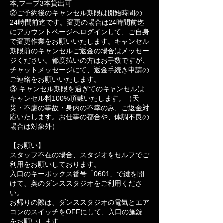
本,フープ3本貸出可
②ご予約後のキャンセル期限は開始時間の
24時間前迄です。変更の場合は24時間前迄
にアカウントページへログインして、ご自身
で変更作業をお願いいたします。キャンセル
期限前のキャンセルご返金の場合はメッセー
ジください。都度払いの方はお手数ですが、
チャットメッセージにて、返金手続き申請の
ご連絡をお願いいたします。
③ キャンセル期限を過ぎてのキャンセルは
キャンセル料100%頂戴いたします。（天
災・不慮の事故・身内の不幸のみ、ご返金対
応いたします。お仕事の都合や、体調不良の
場合は対象外）
【お願い】
スタッフ不在の場合、スタジオをセルフでご
利用をお願いしております。
入口のキーボックス番号「0601」で鍵を開
けて、奥のダンススタジオをご利用くださ
い。
お帰りの際は、ダンススタジオの電気とエア
コンのスイッチをOFFにして、入口の施錠
をお願いします。