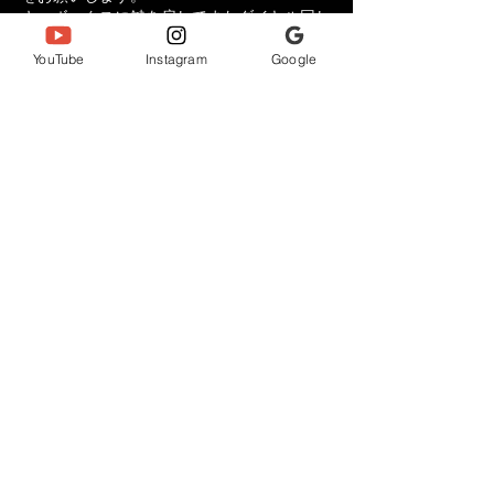
キーボックスに鍵を戻してまたダイヤル回し
て施錠をお願いします。
共用廊下の電気は付けたままで大丈夫です。
YouTube
Instagram
Google
宜しくお願いいたします。
連絡先
Japan, Okinawa, 那覇市前島３−２５−2 泊ポ
ートビル
登録番号: T6180001139731
annjewelnaha@gmail.com
株式会社 アンジュエル
​ANNJEWEL NAHA STUDIO
〒900-0016